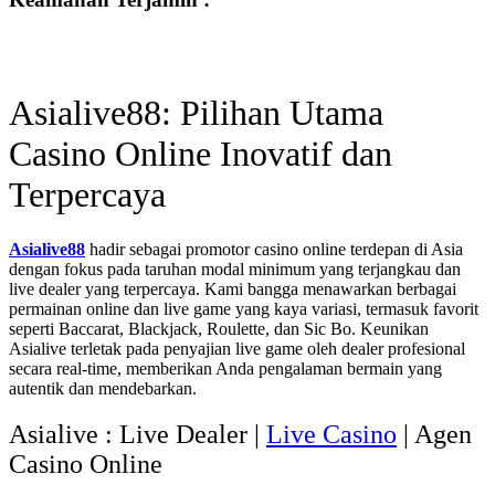
Asialive88: Pilihan Utama
Casino Online Inovatif dan
Terpercaya
Asialive88
hadir sebagai promotor casino online terdepan di Asia
dengan fokus pada taruhan modal minimum yang terjangkau dan
live dealer yang terpercaya. Kami bangga menawarkan berbagai
permainan online dan live game yang kaya variasi, termasuk favorit
seperti Baccarat, Blackjack, Roulette, dan Sic Bo. Keunikan
Asialive terletak pada penyajian live game oleh dealer profesional
secara real-time, memberikan Anda pengalaman bermain yang
autentik dan mendebarkan.
Asialive : Live Dealer |
Live Casino
| Agen
Casino Online