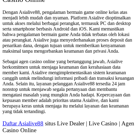
Dengan Asialive88, pengalaman bermain game online kelas atas
menjadi lebih mudah dan nyaman. Platform Asialive dioptimalkan
untuk akses melalui berbagai perangkat, termasuk PC dan desktop
serta smartphone berbasis Android dan iOS. Kami memastikan
bahwa pengalaman bermain game Anda tidak terbatas oleh lokasi
atau perangkat. Asialive juga menyederhanakan proses deposit dan
penarikan dana, dengan tujuan untuk memberikan kenyamanan
maksimal tanpa mengorbankan keamanan dan privasi Anda.
Sebagai agen casino online yang bertanggung jawab, Asialive
berkomitmen untuk menjaga keamanan dan kerahasiaan data
member kami. Asialive mengimplementasikan sistem keamanan
canggih untuk melindungi informasi pribadi dan transaksi keuangan
Anda. Selain itu, layanan pelanggan Asialive88 tersedia 24 jam
nonstop untuk menjawab segala pertanyaan dan membantu
mengatasi masalah yang mungkin Anda hadapi. Kepercayaan dan
kepuasan member adalah prioritas utama Asialive, dan kami
berupaya keras untuk menjaga itu melalui layanan dan keamanan
yang tidak tertandingi.
Daftar Asialive88
situs Live Dealer | Live Casino | Agen
Casino Online