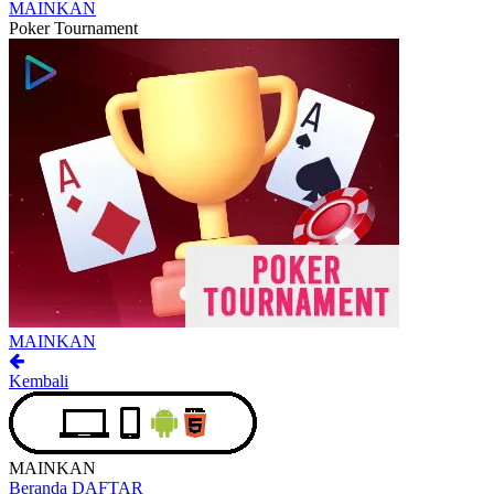
MAINKAN
Poker Tournament
MAINKAN
Kembali
MAINKAN
Beranda
DAFTAR