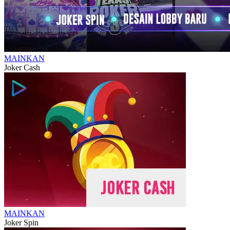
MAINKAN
Joker Cash
MAINKAN
Joker Spin