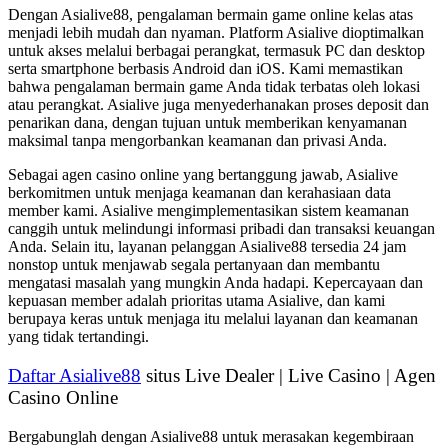
Dengan Asialive88, pengalaman bermain game online kelas atas
menjadi lebih mudah dan nyaman. Platform Asialive dioptimalkan
untuk akses melalui berbagai perangkat, termasuk PC dan desktop
serta smartphone berbasis Android dan iOS. Kami memastikan
bahwa pengalaman bermain game Anda tidak terbatas oleh lokasi
atau perangkat. Asialive juga menyederhanakan proses deposit dan
penarikan dana, dengan tujuan untuk memberikan kenyamanan
maksimal tanpa mengorbankan keamanan dan privasi Anda.
Sebagai agen casino online yang bertanggung jawab, Asialive
berkomitmen untuk menjaga keamanan dan kerahasiaan data
member kami. Asialive mengimplementasikan sistem keamanan
canggih untuk melindungi informasi pribadi dan transaksi keuangan
Anda. Selain itu, layanan pelanggan Asialive88 tersedia 24 jam
nonstop untuk menjawab segala pertanyaan dan membantu
mengatasi masalah yang mungkin Anda hadapi. Kepercayaan dan
kepuasan member adalah prioritas utama Asialive, dan kami
berupaya keras untuk menjaga itu melalui layanan dan keamanan
yang tidak tertandingi.
Daftar Asialive88
situs Live Dealer | Live Casino | Agen
Casino Online
Bergabunglah dengan Asialive88 untuk merasakan kegembiraan