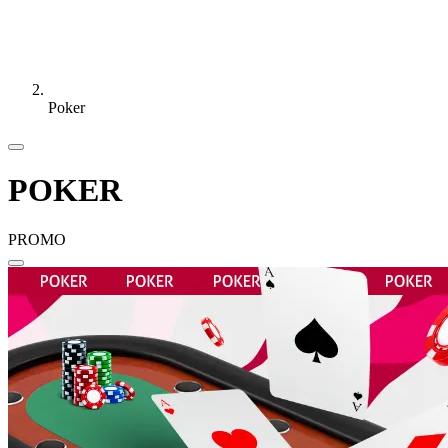
Poker
POKER
PROMO