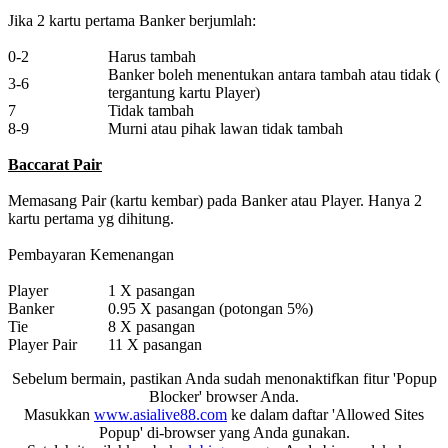
Jika 2 kartu pertama Banker berjumlah:
0-2
Harus tambah
Banker boleh menentukan antara tambah atau tidak (
3-6
tergantung kartu Player)
7
Tidak tambah
8-9
Murni atau pihak lawan tidak tambah
Baccarat Pair
Memasang Pair (kartu kembar) pada Banker atau Player. Hanya 2
kartu pertama yg dihitung.
Pembayaran Kemenangan
Player
1 X pasangan
Banker
0.95 X pasangan (potongan 5%)
Tie
8 X pasangan
Player Pair
11 X pasangan
Sebelum bermain, pastikan Anda sudah menonaktifkan fitur
'Popup
Blocker'
browser Anda.
Masukkan
www.asialive88.com
ke dalam daftar 'Allowed Sites
Popup' di-browser yang Anda gunakan.