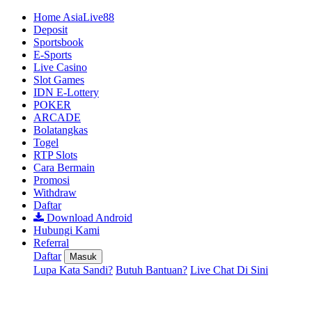
Home AsiaLive88
Deposit
Sportsbook
E-Sports
Live Casino
Slot Games
IDN E-Lottery
POKER
ARCADE
Bolatangkas
Togel
RTP Slots
Cara Bermain
Promosi
Withdraw
Daftar
Download Android
Hubungi Kami
Referral
Daftar
Masuk
Lupa Kata Sandi?
Butuh Bantuan?
Live Chat Di Sini