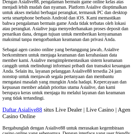
Dengan Asialive88, pengalaman bermain game online kelas atas
menjadi lebih mudah dan nyaman. Platform Asialive dioptimalkan
untuk akses melalui berbagai perangkat, termasuk PC dan desktop
serta smartphone berbasis Android dan iOS. Kami memastikan
bahwa pengalaman bermain game Anda tidak terbatas oleh lokasi
atau perangkat. Asialive juga menyederhanakan proses deposit dan
penarikan dana, dengan tujuan untuk memberikan kenyamanan
maksimal tanpa mengorbankan keamanan dan privasi Anda.
Sebagai agen casino online yang bertanggung jawab, Asialive
berkomitmen untuk menjaga keamanan dan kerahasiaan data
member kami. Asialive mengimplementasikan sistem keamanan
canggih untuk melindungi informasi pribadi dan transaksi keuangan
Anda. Selain itu, layanan pelanggan Asialive88 tersedia 24 jam
nonstop untuk menjawab segala pertanyaan dan membantu
mengatasi masalah yang mungkin Anda hadapi. Kepercayaan dan
kepuasan member adalah prioritas utama Asialive, dan kami
berupaya keras untuk menjaga itu melalui layanan dan keamanan
yang tidak tertandingi.
Daftar Asialive88
situs Live Dealer | Live Casino | Agen
Casino Online
Bergabunglah dengan Asialive88 untuk merasakan kegembiraan
casino online yang sebenarnya. Dengan interface yang user friendly