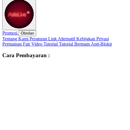
Promosi
Obrolan
Tentang Kami
Peraturan
Link Alternatif
Kebijakan Privasi
Permainan Fair
Video Tutorial
Tutorial Bermain
Anti-Blokir
Cara Pembayaran :