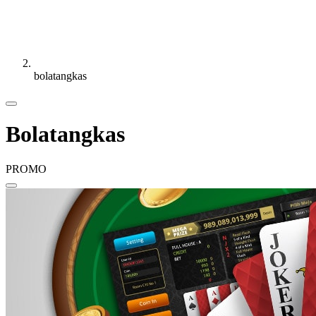
bolatangkas
Bolatangkas
PROMO