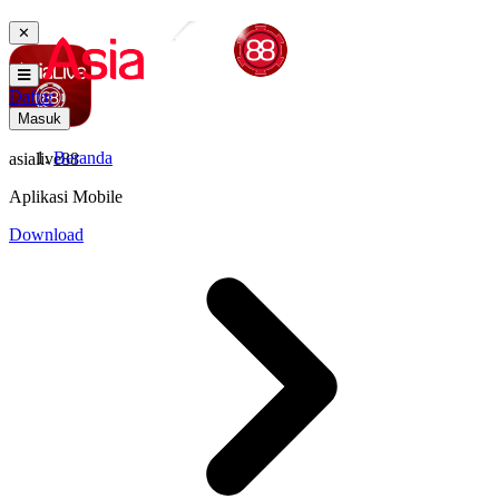
✕
Daftar
Masuk
Beranda
asialive88
Aplikasi Mobile
Download