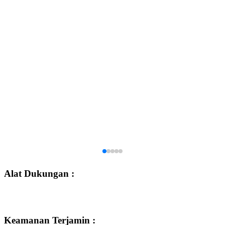
Alat Dukungan :
Keamanan Terjamin :