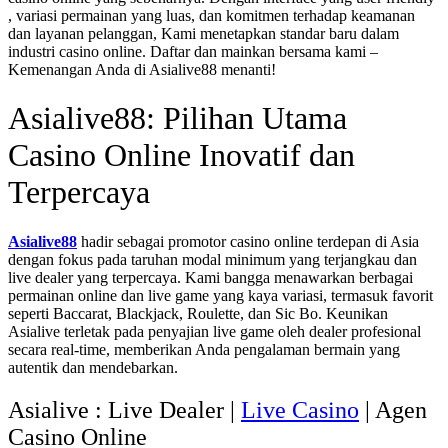
, variasi permainan yang luas, dan komitmen terhadap keamanan
dan layanan pelanggan, Kami menetapkan standar baru dalam
industri casino online. Daftar dan mainkan bersama kami –
Kemenangan Anda di Asialive88 menanti!
Asialive88: Pilihan Utama
Casino Online Inovatif dan
Terpercaya
Asialive88
hadir sebagai promotor casino online terdepan di Asia
dengan fokus pada taruhan modal minimum yang terjangkau dan
live dealer yang terpercaya. Kami bangga menawarkan berbagai
permainan online dan live game yang kaya variasi, termasuk favorit
seperti Baccarat, Blackjack, Roulette, dan Sic Bo. Keunikan
Asialive terletak pada penyajian live game oleh dealer profesional
secara real-time, memberikan Anda pengalaman bermain yang
autentik dan mendebarkan.
Asialive : Live Dealer |
Live Casino
| Agen
Casino Online