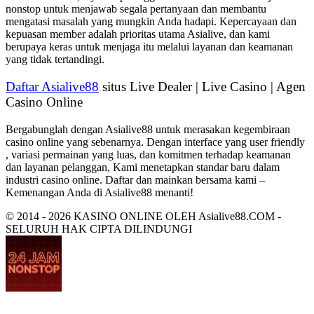
nonstop untuk menjawab segala pertanyaan dan membantu
mengatasi masalah yang mungkin Anda hadapi. Kepercayaan dan
kepuasan member adalah prioritas utama Asialive, dan kami
berupaya keras untuk menjaga itu melalui layanan dan keamanan
yang tidak tertandingi.
Daftar Asialive88
situs Live Dealer | Live Casino | Agen
Casino Online
Bergabunglah dengan Asialive88 untuk merasakan kegembiraan
casino online yang sebenarnya. Dengan interface yang user friendly
, variasi permainan yang luas, dan komitmen terhadap keamanan
dan layanan pelanggan, Kami menetapkan standar baru dalam
industri casino online. Daftar dan mainkan bersama kami –
Kemenangan Anda di Asialive88 menanti!
© 2014 - 2026 KASINO ONLINE OLEH Asialive88.COM -
SELURUH HAK CIPTA DILINDUNGI